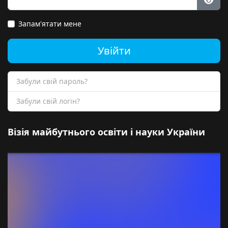
Пока
Запам'ятати мене
Увійти
Забули свій пароль?
Забули свій логін?
Візія майбутнього освіти і науки України