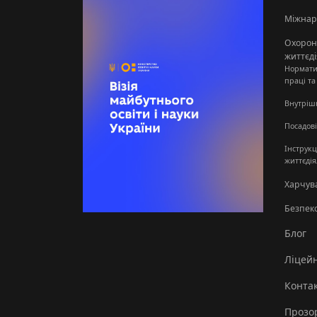
Міжнар
Охорона
життєді
Нормати
праці та
Внутріш
Посадові
Інструкц
життєдія
Харчув
Безпек
Блог
Ліцей
Конта
Прозор