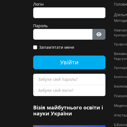
Логін
Голов
Діяльн
Методи
Пароль
Навчал
Критері
Показати па
Професій
Запам'ятати мене
Виховн
Рада уч
Увійти
Протидія
Безпечн
Забули свій пароль?
Інклюзи
Забули свій логін?
Психол
Медичн
Візія майбутнього освіти і
науки України
Атестац
Бібліот