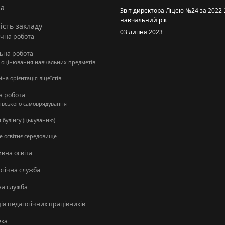
на
Звіт директора Ліцею №24 за 2022
навчальний рік
ість закладу
03 липня 2023
чна робота
ьна робота
ї оцінювання навчальних предметів
роль
на орієнтація ліцеїстів
а робота
нівського самоврядування
 булінгу (цькуванню)
е освітнє середовище
вна освіта
огічна служба
а служба
ія педагогічних працівників
ека