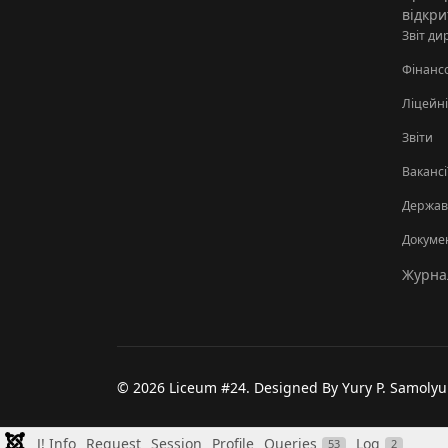
відкри
Звіт ди
Фінанс
Ліцейні
Звіти
Вакансі
Державн
Докуме
Журнал
© 2026 Liceum #24. Designed By Yury P. Samolyu
J! Info
Request
Session
Profile
Queries
Log
53
2