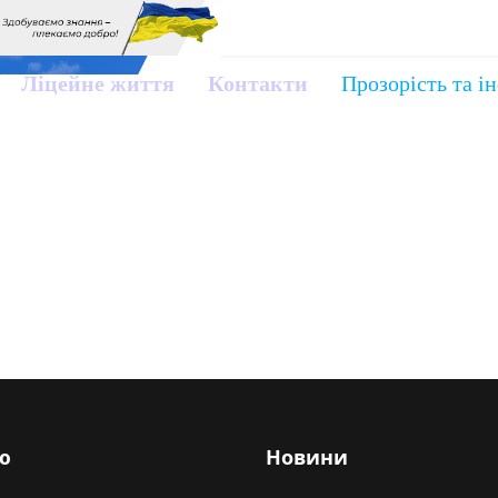
Ліцейне життя
Контакти
Прозорість та і
ю
Новини