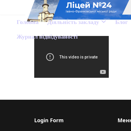
Головна
Діяльність закладу
Блог
Журнал відвідуваності
Login Form
Мен