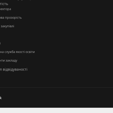
тість
ректора
ова прозорість
 закупівлі
ї
а служба якості освіти
нти закладу
 відвідуваності
k