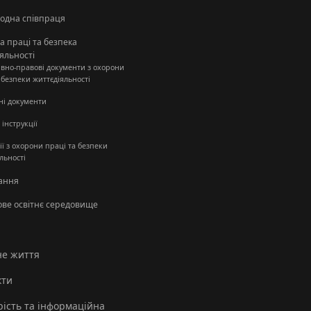
одна співпраця
 праці та безпека
яльності
вно-правові документи з охорони
 безпеки життєдіяльності
ні документи
 інструкції
ії з охорони праці та безпеки
льності
ання
ове освітнє середовище
не життя
кти
ість та інформаційна