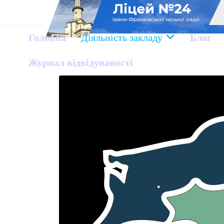
Головна
Діяльність закладу
Блог
Журнал відвідуваності