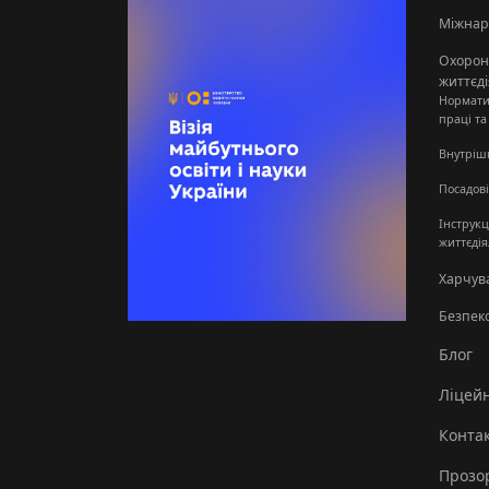
Міжнар
Охорона
життєді
Нормати
праці та
Внутріш
Посадові
Інструкц
життєдія
Харчув
Безпек
Блог
Ліцей
Конта
Прозор