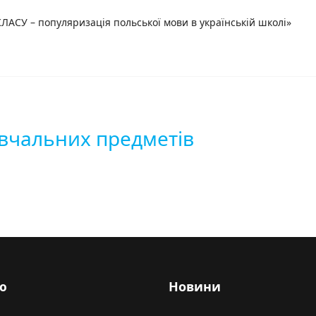
АСУ – популяризація польської мови в українській школі»
авчальних предметів
ю
Новини