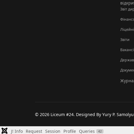
відкри
Звіт ди
Фінанс
Ліцейні
Звіти
Вакансі
Державн
Докуме
Журнал
© 2026 Liceum #24. Designed By Yury P. Samolyu
J! Info
Request
Session
Profile
Queries
42