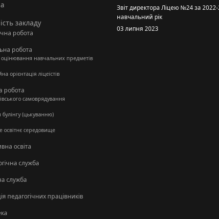
на
Звіт директора Ліцею №24 за 2022
навчальний рік
ість закладу
03 липня 2023
чна робота
ьна робота
ї оцінювання навчальних предметів
роль
на орієнтація ліцеїстів
а робота
нівського самоврядування
 булінгу (цькуванню)
е освітнє середовище
вна освіта
огічна служба
а служба
ія педагогічних працівників
ека