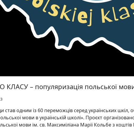
 КЛАСУ – популяризація польської мови 
23
ди став одним із 60 переможців серед українських шкіл, 
ьської мови в українській школі». Проєкт організован
ської мови ім. св. Максиміліана Марії Кольбе з коштів 