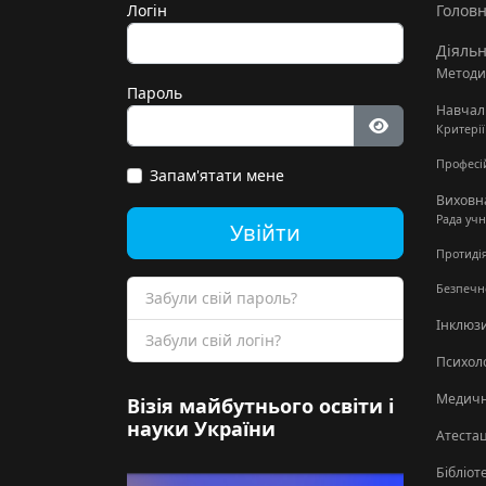
Логін
Голов
Діяльн
Методи
Пароль
Навчал
Критері
Показати па
Професій
Запам'ятати мене
Виховн
Рада уч
Увійти
Протидія
Безпечн
Забули свій пароль?
Інклюзи
Забули свій логін?
Психол
Медичн
Візія майбутнього освіти і
науки України
Атестац
Бібліот