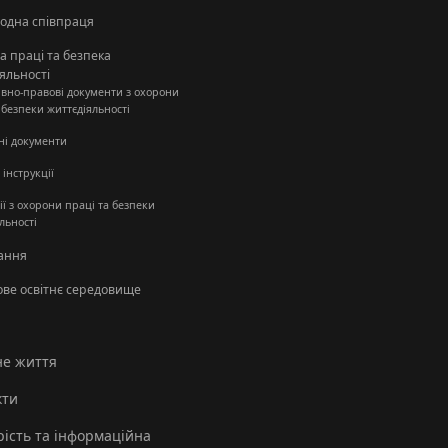
одна співпраця
 праці та безпека
яльності
вно-правові документи з охорони
 безпеки життєдіяльності
ні документи
 інструкції
ії з охорони праці та безпеки
льності
ання
ове освітнє середовище
не життя
кти
ість та інформаційна