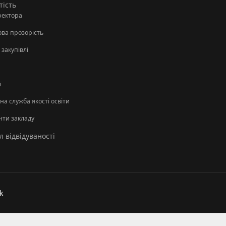
тість
ректора
ова прозорість
 закупівлі
ї
а служба якості освіти
нти закладу
 відвідуваності
k