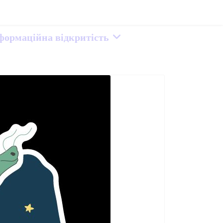
нформаційна відкритість