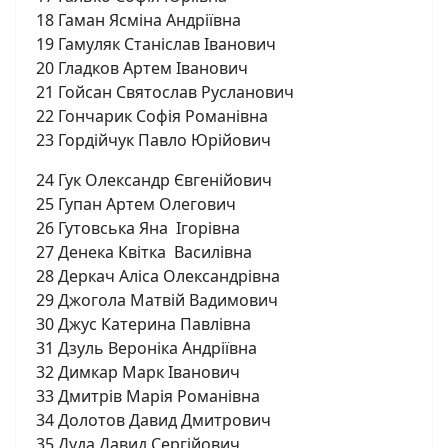
18 Гаман Ясміна Андріївна
19 Гамуляк Станіслав Іванович
20 Гладков Артем Іванович
21 Гойсан Святослав Русланович
22 Гончарик Софія Романівна
23 Гордійчук Павло Юрійович
24 Гук Олександр Євгенійович
25 Гупан Артем Олегович
26 Гутовська Яна Ігорівна
27 Денека Квітка Василівна
28 Деркач Аліса Олександрівна
29 Джогола Матвій Вадимович
30 Джус Катерина Павлівна
31 Дзуль Вероніка Андріївна
32 Димкар Марк Іванович
33 Дмитрів Марія Романівна
34 Долотов Давид Дмитрович
35 Дуда Давид Сергійович