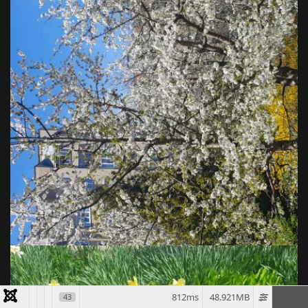
812ms
48.921MB
43