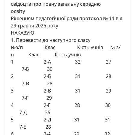
свідоцтв про повну загальну середню
освіту
Рішенням педагогічної ради протокол № 11 від
29 травня 2026 року
НАКАЗУЮ:
1. Перевести до наступного класу:
№з/п Клас К-сть учнів № з/
п Клас К-сть учнів
1 2-А 32 27
7-Б 30
2 2-Б 31 28
7-В 28
3 2-В 31 29
7-Г 29
4 2-Г 28 30
7-Д 35
5 2-Д 31 31
7-Е 28
6 3-А 29 32