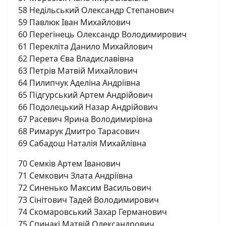
58 Недільський Олександр Степанович
59 Павлюк Іван Михайлович
60 Перегінець Олександр Володимирович
61 Перекліта Данило Михайлович
62 Перета Єва Владиславівна
63 Петрів Матвій Михайлович
64 Пилипчук Аделіна Андріївна
65 Підгурський Артем Андрійович
66 Подолецький Назар Андрійович
67 Расевич Ярина Володимирівна
68 Римарук Дмитро Тарасович
69 Сабадош Наталія Михайлівна
70 Семків Артем Іванович
71 Семкович Злата Андріївна
72 Синенько Максим Васильович
73 Сінітович Тадей Володимирович
74 Скомаровський Захар Германович
75 Спинакі Матвій Олександрович