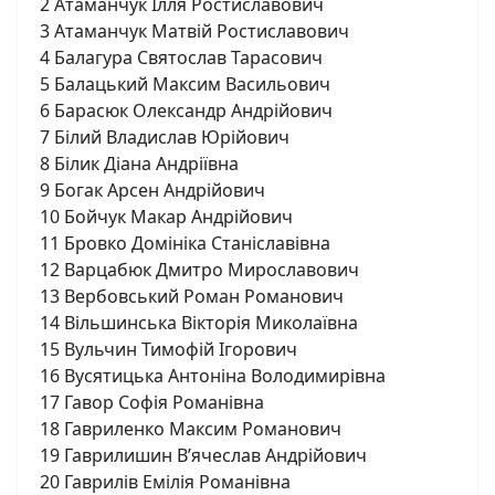
2 Атаманчук Ілля Ростиславович
3 Атаманчук Матвій Ростиславович
4 Балагура Святослав Тарасович
5 Балацький Максим Васильович
6 Барасюк Олександр Андрійович
7 Білий Владислав Юрійович
8 Білик Діана Андріївна
9 Богак Арсен Андрійович
10 Бойчук Макар Андрійович
11 Бровко Домініка Станіславівна
12 Варцабюк Дмитро Мирославович
13 Вербовський Роман Романович
14 Вільшинська Вікторія Миколаївна
15 Вульчин Тимофій Ігорович
16 Вусятицька Антоніна Володимирівна
17 Гавор Софія Романівна
18 Гавриленко Максим Романович
19 Гаврилишин Вʼячеслав Андрійович
20 Гаврилів Емілія Романівна