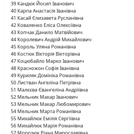
39 Кандюк Йосип Іванович
40 Карпа Анастасія Іванівна
41 Касай Єлизавета Русланівна
42 Коваленко Еліса Олексіївна
43 Копчак Данило Матвійович
44 Королевич Андрій Михайлович
45 Король Уляна Романівна
46 Костюк Вікторія Вікторівна
47 Коцюбайло Марко Іванович
48 Красножон Софія Іванівна
49 Куриляк Домініка Романівна
50 Листван Ангеліна Петрівна
51 Малєєва Євангеліна Андріївна
52 Мельник Макар Іванович
53 Мельник Макар Любомирович
54 Мельник Марта Романівна
55 Михайлюк Емілія Сергіївна
56 Михайлюк Марія Романівна
57 Морозюк Ріана Мирославівна