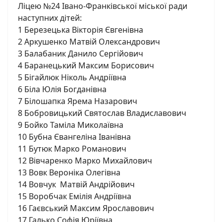
Ліцею №24 Івано-Франківської міської ради
наступних дітей:
1 Березецька Вікторія Євгенівна
2 Аркушенко Матвій Олександрович
3 Балабаник Данило Сергійович
4 Баранецький Максим Борисович
5 Бігайлюк Ніколь Андріївна
6 Біла Юлія Богданівна
7 Білошапка Ярема Назарович
8 Бобровицький Святослав Владиславович
9 Бойко Таміла Миколаївна
10 Бубна Євангеліна Іванівна
11 Бутюк Марко Романович
12 Вівчаренко Марко Михайлович
13 Вовк Вероніка Олегівна
14 Вовчук Матвій Андрійович
15 Воробчак Емілія Андріївна
16 Гаєвський Максим Ярославович
17 Галько Софія Юріївна