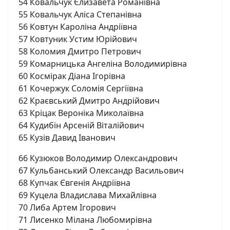
54 Ковальчук Єлизавета Романівна
55 Ковальчук Аліса Степанівна
56 Ковтун Кароліна Андріївна
57 Ковтуник Устим Юрійович
58 Коломия Дмитро Петрович
59 Комарницька Ангеліна Володимирівна
60 Космірак Діана Ігорівна
61 Кочержук Соломія Сергіївна
62 Краєвський Дмитро Андрійович
63 Кріцак Вероніка Миколаївна
64 Кудибін Арсеній Віталійович
65 Кузів Давид Іванович
66 Кузюков Володимир Олександрович
67 Кульбанський Олександр Васильович
68 Купчак Євгенія Андріївна
69 Куцела Владислава Михайлівна
70 Либа Артем Ігорович
71 Лисенко Мілана Любомирівна