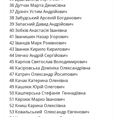
36 Дутчак Марта Денисівна
37 Духніч Устим Андрійович
38 Забудський Арсеній Богданович
39 Запасний Давид Андрійович
40 Зобків Анастасія Іванівна
41 Іванишин Назар Ігорович
42 Іванців Марк Ромвнович
43 Іванюк Кирило Кирилович
44 Ілечко Андрій Сергійович
45 Карпов Святослав Володимирович
46 Касіровська Домініка Олександрівна
47 Катрич Олександр Йосипович
48 Качак Катерина Оленівна
49 Кашлюк Юрій Олегович
50 Кашперська Стефанія Геннадіївна
51 Керзюк Марко Іванович
52 Книш Карина Олексіївна
53 Ковальський Олександр Євгенович