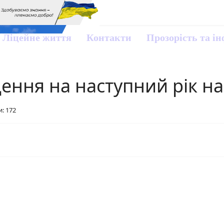
Ліцейне життя
Контакти
Прозорість та і
ення на наступний рік н
: 172