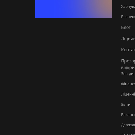
Харчув
Безпек
Блог
Ліцей
Конта
Прозор
відкри
Звіт ди
Фінанс
Ліцейні
Звіти
Вакансі
Державн