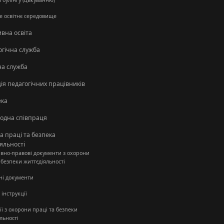
 булінгу (цькуванню)
е освітнє середовище
вна освіта
огічна служба
а служба
ія педагогічних працівників
ека
одна співпраця
 праці та безпека
яльності
вно-правові документи з охорони
 безпеки життєдіяльності
ні документи
 інструкції
ії з охорони праці та безпеки
льності