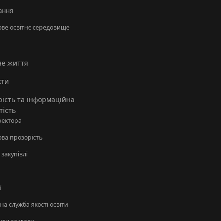
ання
ове освітнє середовище
не життя
кти
ість та інформаційна
тість
ректора
ова прозорість
 закупівлі
ї
а служба якості освіти