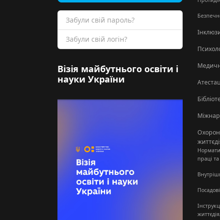
Протидія
Безпечн
Забули свій пароль?
Інклюзи
Забули свій логін?
Психол
Медичн
Візія майбутнього освіти і
науки України
Атестац
Бібліот
Міжнар
Охорона
життєді
Нормати
праці та
Внутріш
Посадові
Інструкц
життєдія