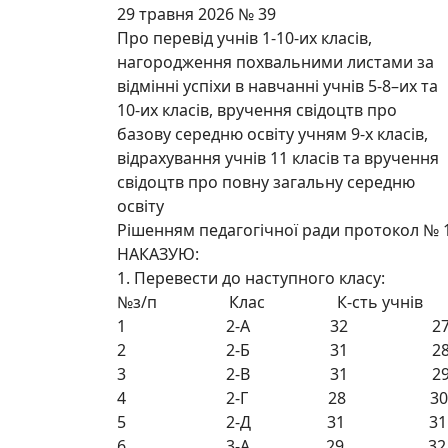
29 травня 2026 № 39
Про перевід учнів 1-10-их класів,
нагородження похвальними листами за
відмінні успіхи в навчанні учнів 5-8–их та
10-их класів, вручення свідоцтв про
базову середню освіту учням 9-х класів,
відрахування учнів 11 класів та вручення
свідоцтв про повну загальну середню
освіту
Рішенням педагогічної ради протокол № 1
НАКАЗУЮ:
1. Перевести до наступного класу:
№з/п Клас К-сть учнів № 
1 2-А 32 27
2 2-Б 31 28
3 2-В 31 29
4 2-Г 28 30
5 2-Д 31 31
6 3-А 29 32