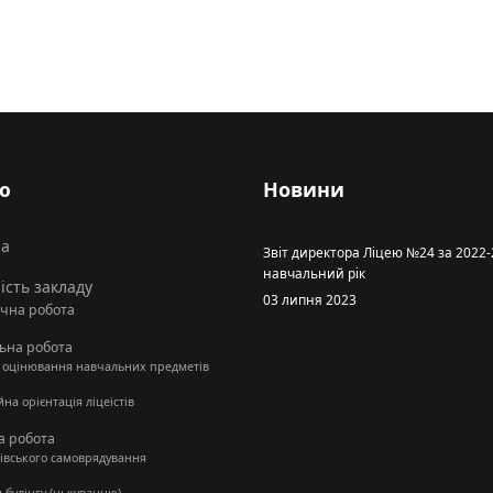
ю
Новини
на
Звіт директора Ліцею №24 за 2022
навчальний рік
ість закладу
03 липня 2023
чна робота
ьна робота
ї оцінювання навчальних предметів
роль
на орієнтація ліцеїстів
а робота
нівського самоврядування