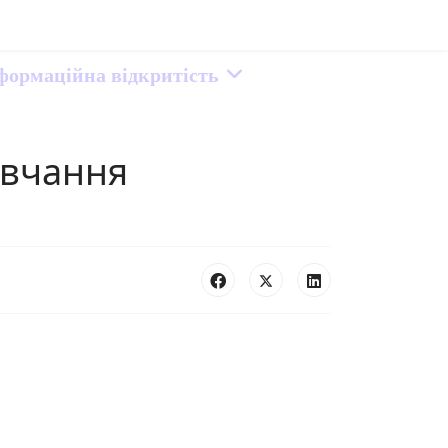
нформаційна відкритість
авчання