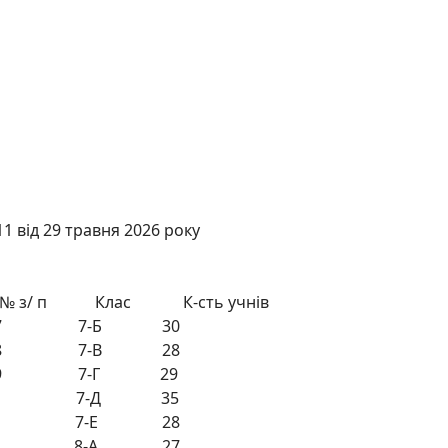
1 від 29 травня 2026 року
з/ п Клас К-сть учнів
 7-Б 30
 7-В 28
 7-Г 29
 7-Д 35
 7-Е 28
 8-А 27