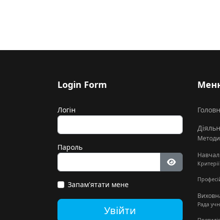
Login Form
Мен
Логін
Голов
Діяльн
Методи
Пароль
Навчал
Критері
Показати па
Професій
Запам'ятати мене
Виховн
Рада уч
Увійти