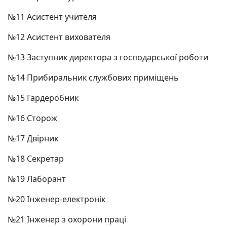
№11 Асистент учителя
№12 Асистент вихователя
№13 Заступник директора з господарської роботи
№14 Прибиральник службових приміщень
№15 Гардеробник
№16 Сторож
№17 Двірник
№18 Секретар
№19 Лаборант
№20 Інженер-електронік
№21 Інженер з охорони праці